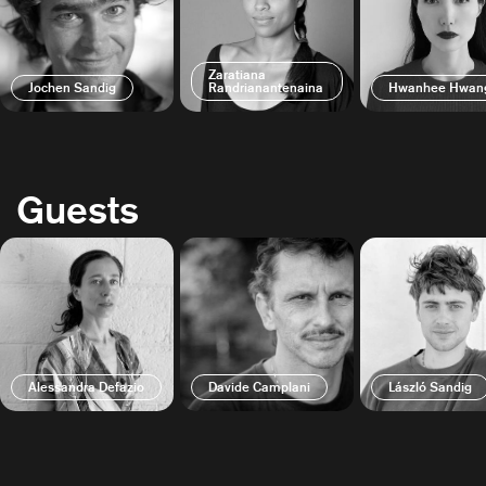
Zaratiana
Jochen Sandig
Randrianantenaina
Hwanhee Hwan
Guests
Alessandra Defazio
Davide Camplani
László Sandig