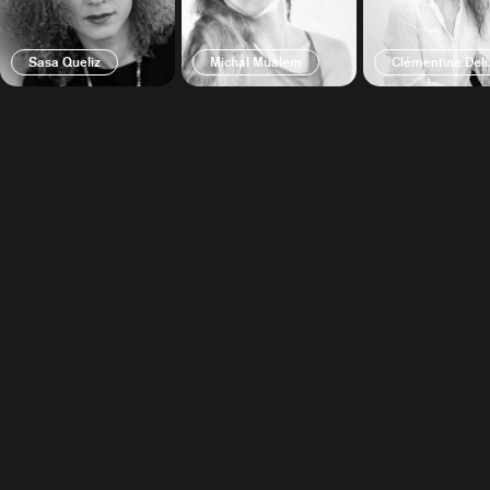
Sasa Queliz
Michal Mualem
Clémentine Del