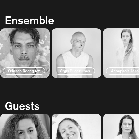
Ensemble
Orlando Rodriguez
Virgis Puodziunas
Annapaola Leso
Guests