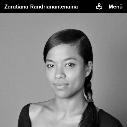
Zaratiana Randrianantenaina
Menü