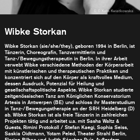
Wibke Storkan
Wibke Storkan (sie/she/they), geboren 1994 in Berlin, ist
Tänzerin, Choreografin, Tanzvermittlerin und
Tanz-/Bewegungstherapeutin in Berlin. In ihrer Arbeit
verwebt Wibke verschiedene Methoden der Körperarbeit
mit künstlerischen und therapeutischen Praktiken und
konzentriert sich auf den Körper als kraftvolles Medium,
dessen Ausdruck, Potenzial für Heilung und
gesellschaftspolitische Aspekte. Wibke Storkan studierte
zeitgenössischen Tanz am Königlichen Konservatorium
Artesis in Antwerpen (BE) und schloss ihr Masterstudium
in Tanz-/Bewegungstherapie an der SRH Heidelberg (D)
ab. Wibke Storkan ist als freie Tänzerin in zahlreichen
Projekten tätig und arbeitet u.a. mit Sasha Waltz &
Guests, Rimini Protokoll / Stefan Kaegi, Sophia Seiss,
Saskia Oidtmann, Yotam Peled, Theater Strahl Berlin,
Florian Bilbao und Judith Sánchez Ruíz. Außerdem