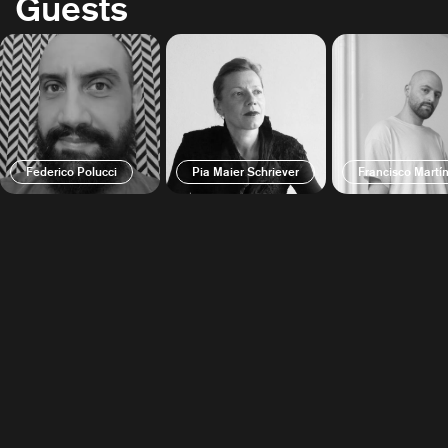
Guests
Federico Polucci
Pia Maier Schriever
Francisco Martí