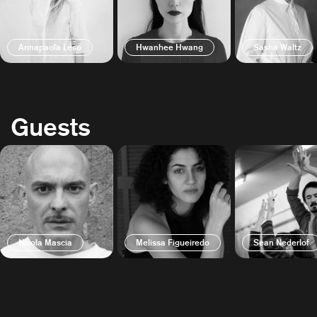
Annapaola Leso
Hwanhee Hwang
Sasha Waltz
Guests
Nicola Mascia
Melissa Figueiredo
Sean Nederlof