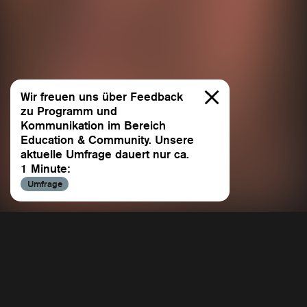
Wir freuen uns über Feedback
zu Programm und
Kommunikation im Bereich
Education & Community. Unsere
aktuelle Umfrage dauert nur ca.
1 Minute:
Alle
Umfrage
Allee der Kosmonauten
oire
BACH CELLO DANCE
ion & Community
Beethoven 7
Education & Community
e
Continu
Sasha Waltz & Guests übernimmt als öffentlich
Dido & Aeneas
geförderte Kulturinstitution Verantwortung für ihr