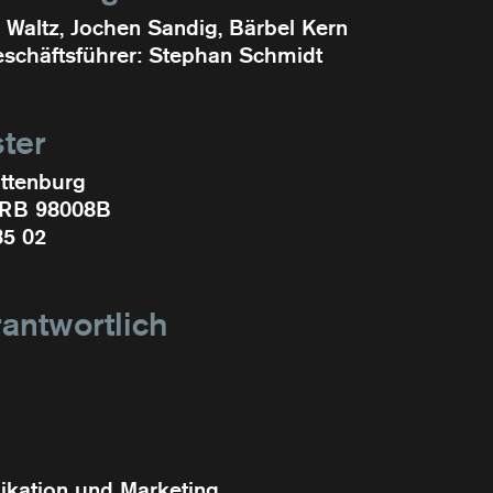
 Waltz, Jochen Sandig, Bärbel Kern
schäftsführer: Stephan Schmidt
ter
ttenburg
HRB 98008B
85 02
rantwortlich
kation und Marketing