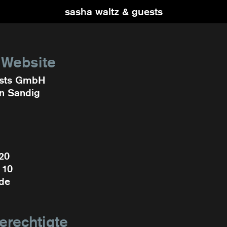
sasha waltz & guests
 Website
ests GmbH
en Sandig
20
 10
.de
erechtigte