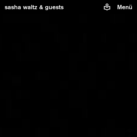
sasha waltz & guests
Menü
Damit Sie eingebettete Inhalte von Vimeo auf unserer
Website sehen können, benötigen wir Ihre Zustimmung.
Wenn Sie zustimmen, wird Vimeo Daten über Sie, z.B. die
IP-Adresse, Cookies oder weitere Tracking-
Datenerheben, verarbeiten und nutzen.
Inhalte von Vimeo zulassen
Cookies verwalten
Weitere Informationen finden Sie in unserer
Datenschutzerklärung
.
»In C« von Sasha Waltz & Guests
Musik von Terry Riley