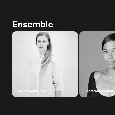
Ensemble
Annapaola Leso
Zaratiana Randr