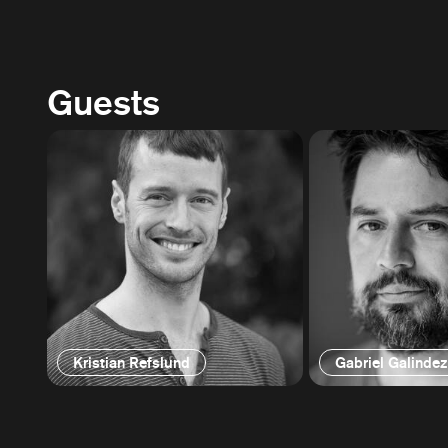
Guests
Kristian Refslund
Gabriel Galinde