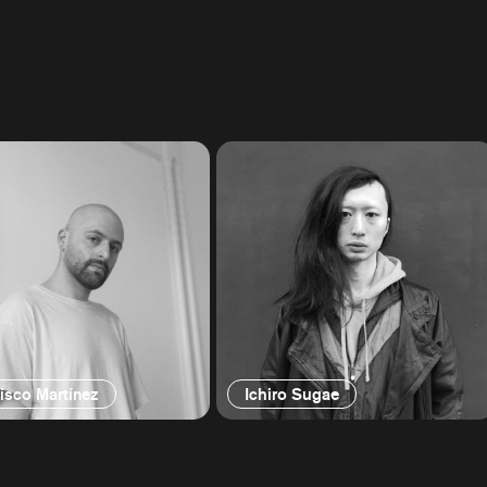
isco Martínez
Ichiro Sugae