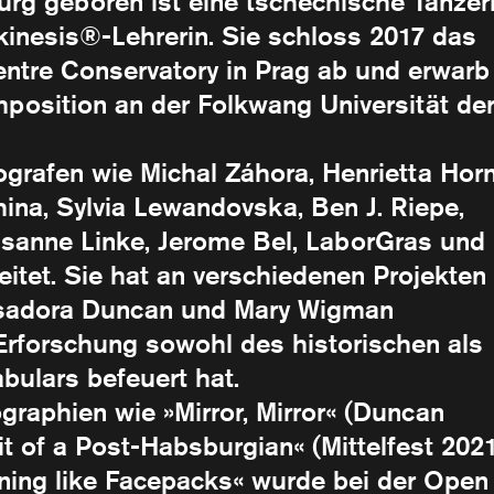
rg geboren ist eine tschechische Tänzeri
kinesis®-Lehrerin. Sie schloss 2017 das
tre Conservatory in Prag ab und erwarb
mposition an der Folkwang Universität de
rafen wie Michal Záhora, Henrietta Horn
uhina, Sylvia Lewandovska, Ben J. Riepe,
usanne Linke, Jerome Bel, LaborGras und
tet. Sie hat an verschiedenen Projekten
 Isadora Duncan und Mary Wigman
Erforschung sowohl des historischen als
ulars befeuert hat.
raphien wie »Mirror, Mirror« (Duncan
it of a Post-Habsburgian« (Mittelfest 2021
inning like Facepacks« wurde bei der Open