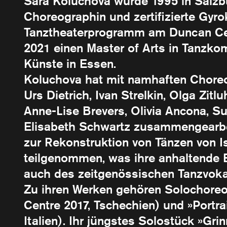
Sara Koluchová wurde 1995 in Salzbu
Choreographin und zertifizierte Gyro
Tanztheaterprogramm am Duncan Cen
2021 einen Master of Arts in Tanzko
Künste in Essen.
Koluchova hat mit namhaften Choreog
Urs Dietrich, Ivan Strelkin, Olga Zitl
Anne-Lise Brevers, Olivia Ancona, S
Elisabeth Schwartz zusammengearbei
zur Rekonstruktion von Tänzen von
teilgenommen, was ihre anhaltende 
auch des zeitgenössischen Tanzvokab
Zu ihren Werken gehören Solochoreog
Centre 2017, Tschechien) und »Portra
Italien). Ihr jüngstes Solostück »Gr