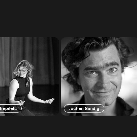
Trepilets
Jochen Sandig