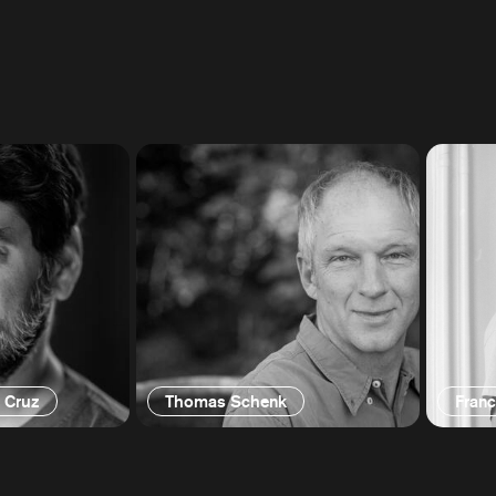
z Cruz
Thomas Schenk
Franc