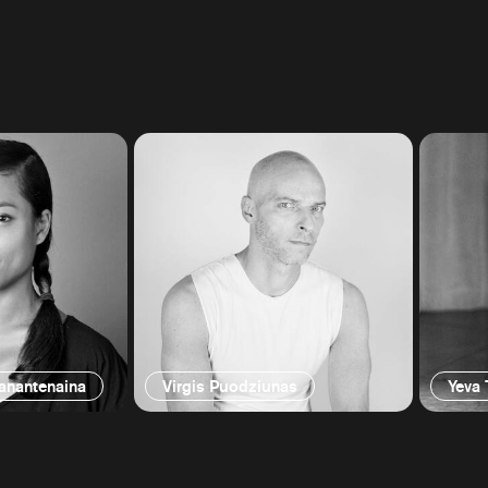
ianantenaina
Virgis Puodziunas
Yeva 