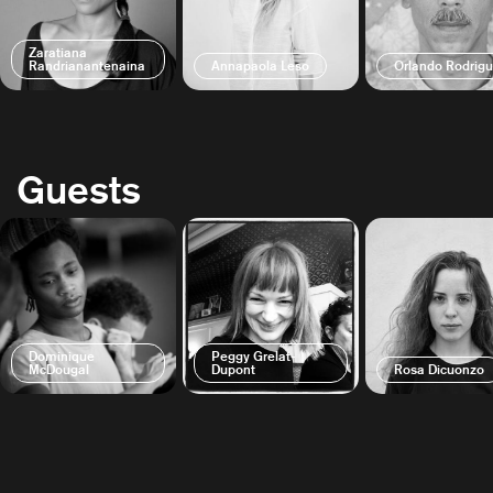
Zaratiana
Randrianantenaina
Annapaola Leso
Orlando Rodrig
Guests
Dominique
Peggy Grelat-
McDougal
Dupont
Rosa Dicuonzo