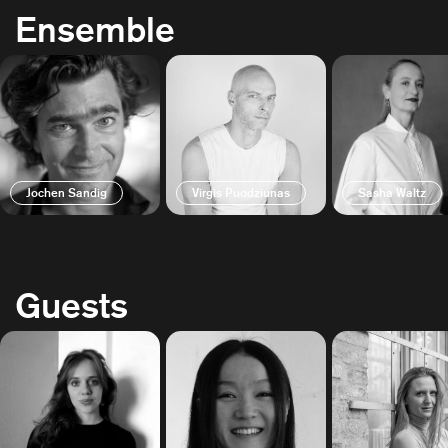
Ensemble
Jochen Sandig
Virgis Puodziunas
Sasha Waltz
Guests