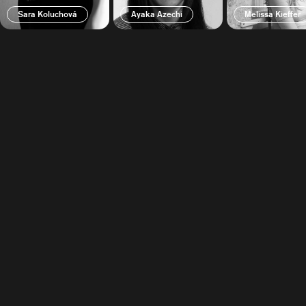
Sara Koluchová
Ayaka Azechi
Melissa Kieffer