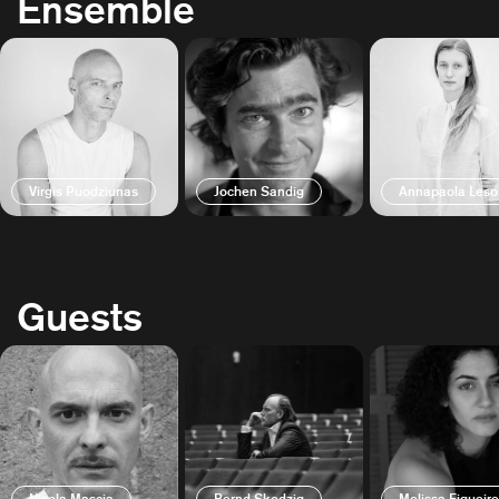
Ensemble
Virgis Puodziunas
Jochen Sandig
Annapaola Leso
Guests
Nicola Mascia
Bernd Skodzig
Melissa Figueir