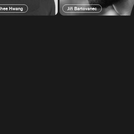
hee Hwang
Jíři Bartovanec