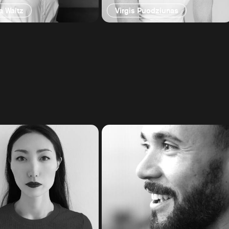
a Waltz
Virgis Puodziunas