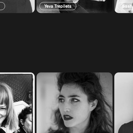
g
Yeva Trepilets
Sash