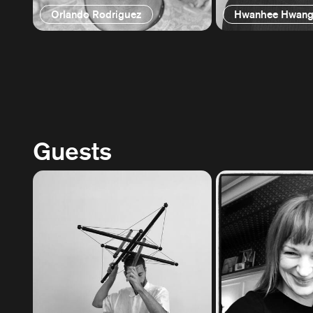
Orlando Rodriguez
Hwanhee Hwan
Guests