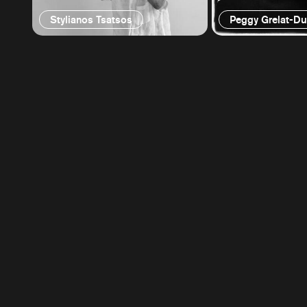
Stylianos Tsatsos
Peggy Grelat-D