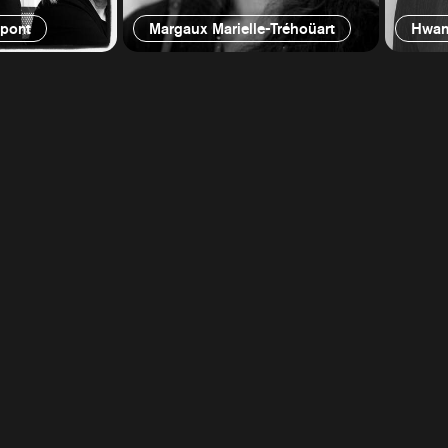
upont
Margaux Marielle-Tréhoüart
Hwan