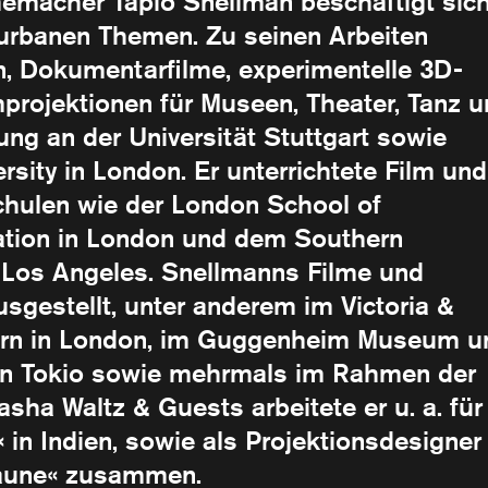
memacher Tapio Snellman beschäftigt sic
 urbanen Themen. Zu seinen Arbeiten
n, Dokumentarfilme, experimentelle 3D-
rojektionen für Museen, Theater, Tanz u
ng an der Universität Stuttgart sowie
rsity in London. Er unterrichtete Film und
chulen wie der London School of
iation in London und dem Southern
in Los Angeles. Snellmanns Filme und
usgestellt, unter anderem im Victoria &
ern in London, im Guggenheim Museum u
in Tokio sowie mehrmals im Rahmen der
asha Waltz & Guests arbeitete er u. a. für
 in Indien, sowie als Projektionsdesigner
 faune« zusammen.