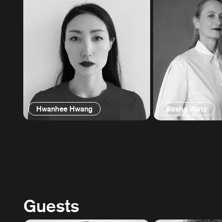
Hwanhee Hwang
Sasha Waltz
Guests