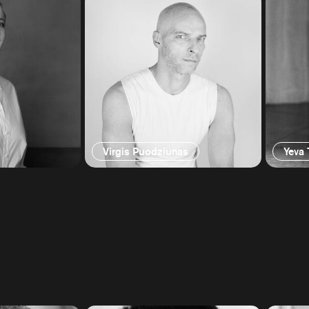
Virgis Puodziunas
Yeva 