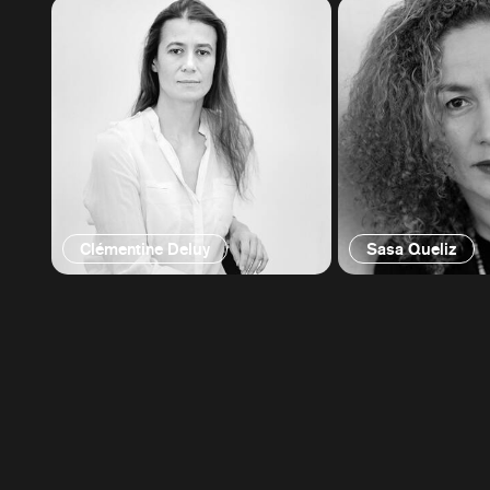
Clémentine Deluy
Sasa Queliz