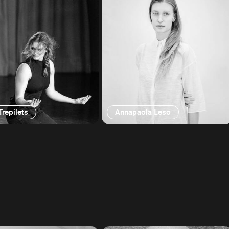
Trepilets
Annapaola Leso