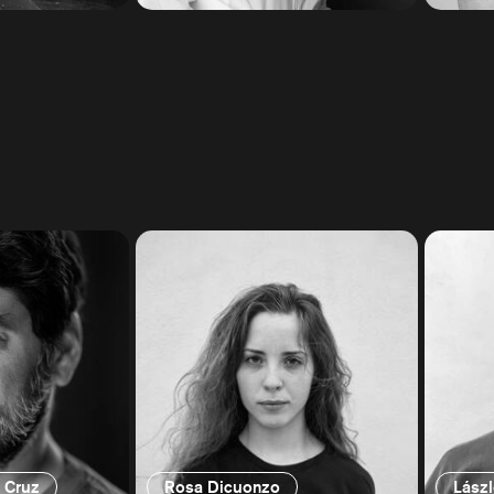
z Cruz
Rosa Dicuonzo
Lász