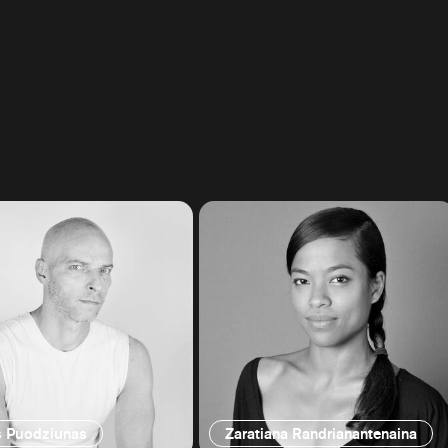
s Puodziunas
Zaratiana Randrianantenaina