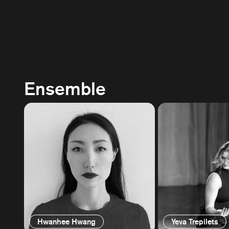
Ensemble
Hwanhee Hwang
Yeva Trepilets