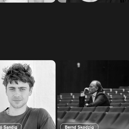
ló Sandig
Bernd Skodzig