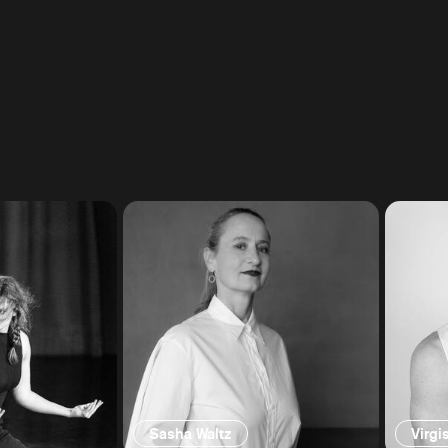
Sasha Waltz
Virgi