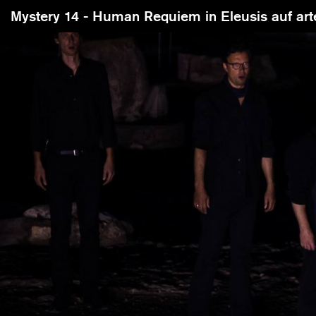
Mystery 14 - Human Requiem in Eleusis auf art
Damit S
benötig
Sie, z.B
und nut