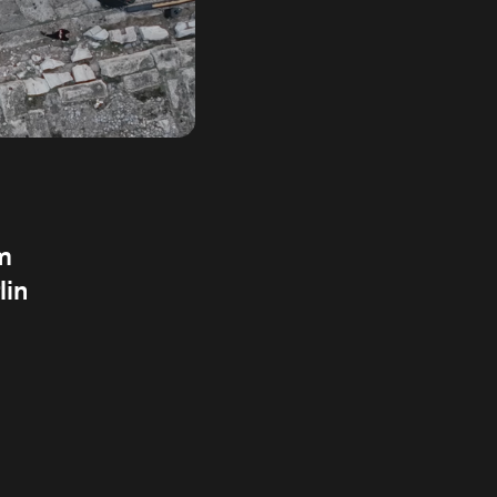
m
lin