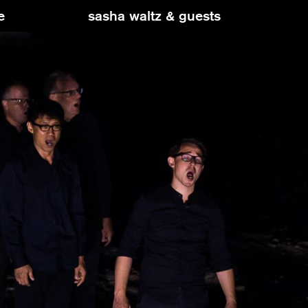
e
sasha waltz & guests
ie eingebettete Inhalte von YouTube auf unserer Website sehen kö
en wir Ihre Zustimmung. Wenn Sie zustimmen, wird YouTube Daten
. die IP-Adresse, Cookies oder weitere Tracking-Datenerheben, ver
zen.
Inhalte von YouTube zulassen
Cookies verwalten
Weitere Informationen finden Sie in unserer
Datenschutzerklärung
.