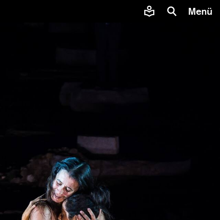
Menü
nnen,
 über
arbeiten