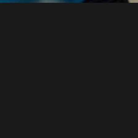
BACH 
Education & Community
Beetho
s (2013)
Dialoge
Contin
Dido &
Alle
EΞΟΔΟ
die Kinder- und Jugendtanzcompany von
for the
em 2013 ihr erstes abendfüllendes
Gezeit
briel Galindez Cruz haben sich 17 junge
en mit ihren eigenen Gefühlswelten, mit
Improm
“, auseinandergesetzt und diese in
In C
rpretation von Maurice Sendaks
insideo
 Things Are« (»Wo die wilden Kerle
Ira - Zo
ess entstanden, der vor allem durch den
Jagden
ter und zeitgenössischer Musik
Johann