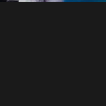
The Wild Thing
Mit »The Wild Things« präsentierte 
Sasha Waltz & Guests im Radialsyst
Tanzstück: Unter der Leitung von Ga
Tänzer:innen zwischen 7 und 12 Jahr
ihrer Wut, Angst und „Ungezähmtheit
Bewegung umgesetzt. Die freie Inte
Kinderbuchklassiker »Where the Wild
wohnen«) ist in einem kreativen Proz
intensiven Dialog zwischen Tanzthea