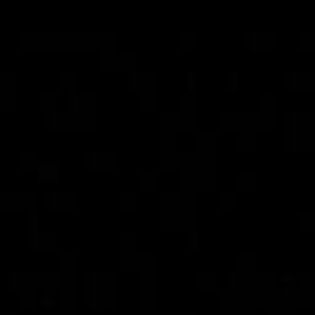
ie eingebettete Inhalte von Vimeo auf unserer Website sehen könn
en wir Ihre Zustimmung. Wenn Sie zustimmen, wird Vimeo Daten üb
 IP-Adresse, Cookies oder weitere Tracking-Datenerheben, verarbe
Inhalte von Vimeo zulassen
Cookies verwalten
Weitere Informationen finden Sie in unserer
Datenschutzerklärung
.