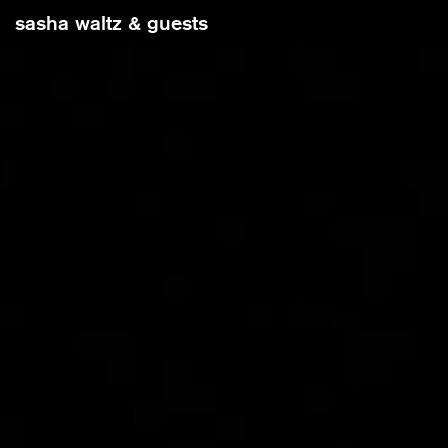
sasha waltz & guests
Damit S
benötig
z.B. die
nutzen.
»In C« von Sasha Waltz & Guests
Musik von Terry Riley