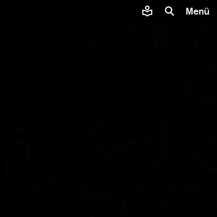
Menü
en,
er Sie,
iten und