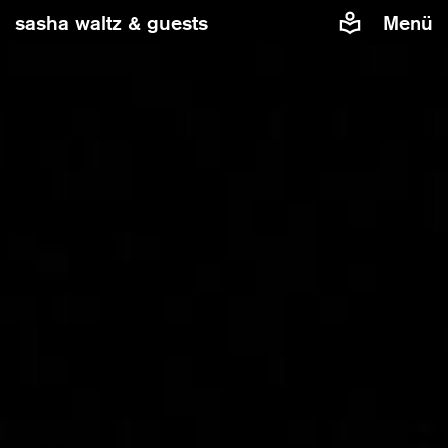
sasha waltz & guests
Menü
Damit Sie eingebettete Inhalte von Vimeo auf unserer
Website sehen können, benötigen wir Ihre Zustimmung.
Wenn Sie zustimmen, wird Vimeo Daten über Sie, z.B. die
IP-Adresse, Cookies oder weitere Tracking-
Datenerheben, verarbeiten und nutzen.
Inhalte von Vimeo zulassen
Cookies verwalten
Weitere Informationen finden Sie in unserer
Datenschutzerklärung
.
»In C« von Sasha Waltz & Guests
Musik von Terry Riley